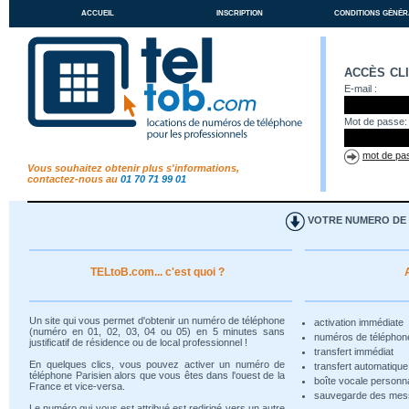
accueil
inscription
conditions génér
accès cl
E-mail :
Mot de passe:
mot de pas
Vous souhaitez obtenir plus s'informations,
contactez-nous au
01 70 71 99 01
VOTRE NUMERO DE T
TELtoB.com... c'est quoi ?
Un site qui vous permet d'obtenir un numéro de téléphone
activation immédiate
(numéro en 01, 02, 03, 04 ou 05) en 5 minutes sans
numéros de téléphon
justificatif de résidence ou de local professionnel !
transfert immédiat
En quelques clics, vous pouvez activer un numéro de
transfert automatiqu
téléphone Parisien alors que vous êtes dans l'ouest de la
boîte vocale personn
France et vice-versa.
sauvegarde des me
Le numéro qui vous est attribué est redirigé vers un autre