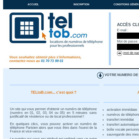
accueil
inscription
conditions génér
accès cl
E-mail :
Mot de passe:
mot de pas
Vous souhaitez obtenir plus s'informations,
contactez-nous au
01 70 71 99 01
VOTRE NUMERO DE T
TELtoB.com... c'est quoi ?
Un site qui vous permet d'obtenir un numéro de téléphone
activation immédiate
(numéro en 01, 02, 03, 04 ou 05) en 5 minutes sans
numéros de téléphon
justificatif de résidence ou de local professionnel !
transfert immédiat
En quelques clics, vous pouvez activer un numéro de
transfert automatiqu
téléphone Parisien alors que vous êtes dans l'ouest de la
boîte vocale personn
France et vice-versa.
sauvegarde des me
Le numéro qui vous est attribué est redirigé vers un autre