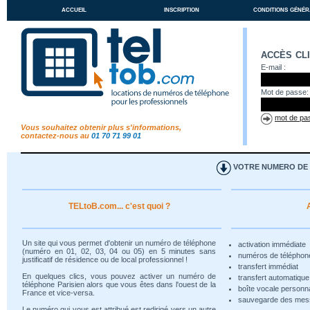
accueil
inscription
conditions génér
accès cl
E-mail :
Mot de passe:
mot de pas
Vous souhaitez obtenir plus s'informations,
contactez-nous au
01 70 71 99 01
VOTRE NUMERO DE T
TELtoB.com... c'est quoi ?
Un site qui vous permet d'obtenir un numéro de téléphone
activation immédiate
(numéro en 01, 02, 03, 04 ou 05) en 5 minutes sans
numéros de téléphon
justificatif de résidence ou de local professionnel !
transfert immédiat
En quelques clics, vous pouvez activer un numéro de
transfert automatiqu
téléphone Parisien alors que vous êtes dans l'ouest de la
boîte vocale personn
France et vice-versa.
sauvegarde des me
Le numéro qui vous est attribué est redirigé vers un autre