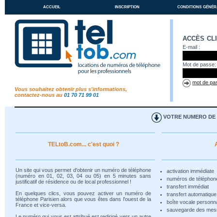
accueil
inscription
conditions génér
accès cl
E-mail :
Mot de passe:
mot de pas
Vous souhaitez obtenir plus s'informations,
contactez-nous au
01 70 71 99 01
VOTRE NUMERO DE T
TELtoB.com... c'est quoi ?
Un site qui vous permet d'obtenir un numéro de téléphone
activation immédiate
(numéro en 01, 02, 03, 04 ou 05) en 5 minutes sans
numéros de téléphon
justificatif de résidence ou de local professionnel !
transfert immédiat
En quelques clics, vous pouvez activer un numéro de
transfert automatiqu
téléphone Parisien alors que vous êtes dans l'ouest de la
boîte vocale personn
France et vice-versa.
sauvegarde des me
Le numéro qui vous est attribué est redirigé vers un autre