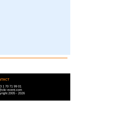
NTACT
3 1 70 71 99 01
@clic-event.com
right 2005 - 2026