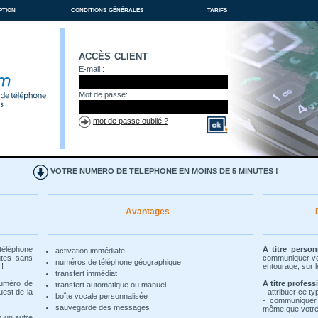
ption
conditions générales
tarifs
accès client
E-mail :
Mot de passe:
mot de passe oublié ?
VOTRE NUMERO DE TELEPHONE EN MOINS DE 5 MINUTES !
Avantages
 téléphone
A titre person
activation immédiate
utes sans
communiquer vot
numéros de téléphone géographique
 !
entourage, sur l
transfert immédiat
numéro de
A titre profess
transfert automatique ou manuel
uest de la
- attribuer ce t
boîte vocale personnalisée
- communiquer
sauvegarde des messages
même que votre 
s un autre