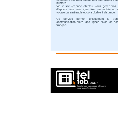
numéro.
Via le site (espace clients), vous gérez vos 
d'appels vers une ligne fixe, un mobile ou 
vocale paramétrable et consultable à distance.
Ce service permet uniquement le tran
communication vers des lignes fixes et de
français.