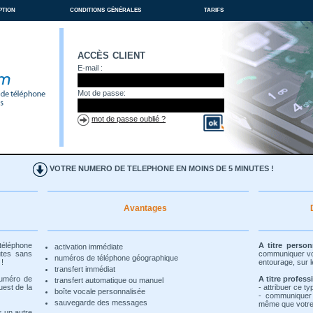
ption
conditions générales
tarifs
accès client
E-mail :
Mot de passe:
mot de passe oublié ?
VOTRE NUMERO DE TELEPHONE EN MOINS DE 5 MINUTES !
Avantages
 téléphone
A titre person
activation immédiate
utes sans
communiquer vot
numéros de téléphone géographique
 !
entourage, sur l
transfert immédiat
numéro de
A titre profess
transfert automatique ou manuel
uest de la
- attribuer ce t
boîte vocale personnalisée
- communiquer
sauvegarde des messages
même que votre 
s un autre