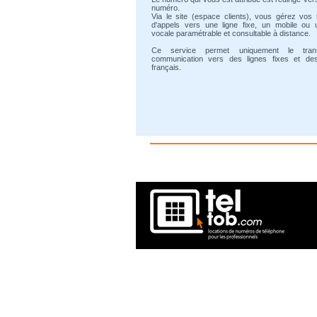
numéro.
Via le site (espace clients), vous gérez vos 
d'appels vers une ligne fixe, un mobile ou 
vocale paramétrable et consultable à distance.
Ce service permet uniquement le tran
communication vers des lignes fixes et de
français.