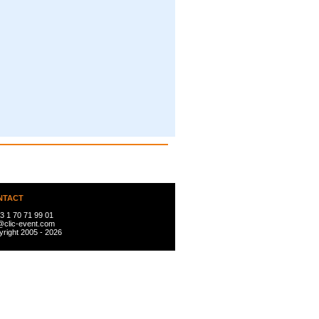
NTACT
3 1 70 71 99 01
@clic-event.com
right 2005 - 2026