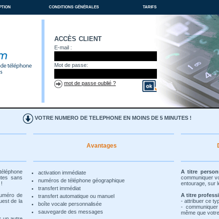
ption
conditions générales
tarifs
accès client
E-mail :
Mot de passe:
mot de passe oublié ?
VOTRE NUMERO DE TELEPHONE EN MOINS DE 5 MINUTES !
Avantages
 téléphone
A titre person
activation immédiate
utes sans
communiquer vot
numéros de téléphone géographique
 !
entourage, sur l
transfert immédiat
numéro de
A titre profess
transfert automatique ou manuel
uest de la
- attribuer ce t
boîte vocale personnalisée
- communiquer
sauvegarde des messages
même que votre 
s un autre