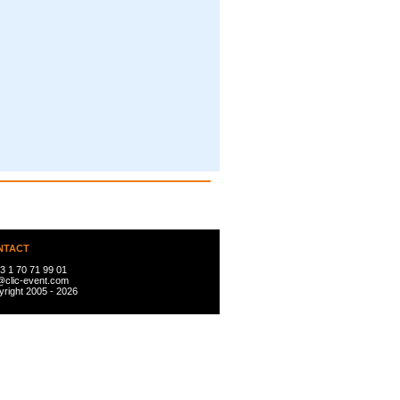
NTACT
3 1 70 71 99 01
@clic-event.com
right 2005 - 2026