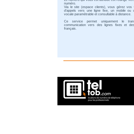
numéro.
Via le site (espace clients), vous gérez vos 
d'appels vers une ligne fixe, un mobile ou 
vocale paramétrable et consultable à distance.
Ce service permet uniquement le tran
communication vers des lignes fixes et de
français.