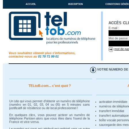
accueil
inscription
conditions génér
accès cl
E-mail :
Mot de passe:
mot de pas
Vous souhaitez obtenir plus s'informations,
contactez-nous au
01 70 71 99 01
VOTRE NUMERO DE T
TELtoB.com... c'est quoi ?
Un site qui vous permet d'obtenir un numéro de téléphone
activation immédiate
(numéro en 01, 02, 03, 04 ou 05) en 5 minutes sans
numéros de téléphon
justificatif de résidence ou de local professionnel !
transfert immédiat
En quelques clics, vous pouvez activer un numéro de
transfert automatiqu
téléphone Parisien alors que vous êtes dans l'ouest de la
boîte vocale personn
France et vice-versa.
sauvegarde des me
Le numéro qui vous est attribué est redirigé vers un autre