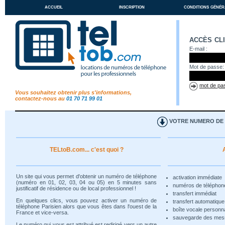
accueil
inscription
conditions génér
accès cl
E-mail :
Mot de passe:
mot de pas
Vous souhaitez obtenir plus s'informations,
contactez-nous au
01 70 71 99 01
VOTRE NUMERO DE T
TELtoB.com... c'est quoi ?
Un site qui vous permet d'obtenir un numéro de téléphone
activation immédiate
(numéro en 01, 02, 03, 04 ou 05) en 5 minutes sans
numéros de téléphon
justificatif de résidence ou de local professionnel !
transfert immédiat
En quelques clics, vous pouvez activer un numéro de
transfert automatiqu
téléphone Parisien alors que vous êtes dans l'ouest de la
boîte vocale personn
France et vice-versa.
sauvegarde des me
Le numéro qui vous est attribué est redirigé vers un autre