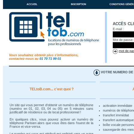
accueil
inscription
conditions génér
accès cl
E-mail :
Mot de passe:
mot de pas
Vous souhaitez obtenir plus s'informations,
contactez-nous au
01 70 71 99 01
VOTRE NUMERO DE T
TELtoB.com... c'est quoi ?
Un site qui vous permet d'obtenir un numéro de téléphone
activation immédiate
(numéro en 01, 02, 03, 04 ou 05) en 5 minutes sans
numéros de téléphon
justificatif de résidence ou de local professionnel !
transfert immédiat
En quelques clics, vous pouvez activer un numéro de
transfert automatiqu
téléphone Parisien alors que vous êtes dans l'ouest de la
boîte vocale personn
France et vice-versa.
sauvegarde des me
Le numéro qui vous est attribué est redirigé vers un autre