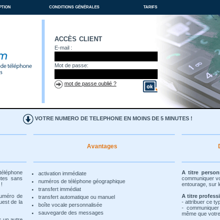
ption
conditions générales
tarifs
accès client
E-mail :
Mot de passe:
mot de passe oublié ?
VOTRE NUMERO DE TELEPHONE EN MOINS DE 5 MINUTES !
Avantages
 téléphone
A titre person
activation immédiate
utes sans
communiquer vot
numéros de téléphone géographique
 !
entourage, sur l
transfert immédiat
numéro de
A titre profess
transfert automatique ou manuel
uest de la
- attribuer ce t
boîte vocale personnalisée
- communiquer
sauvegarde des messages
même que votre 
s un autre