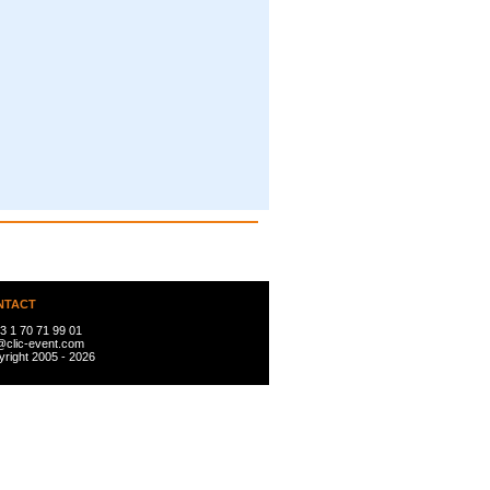
NTACT
3 1 70 71 99 01
@clic-event.com
right 2005 - 2026