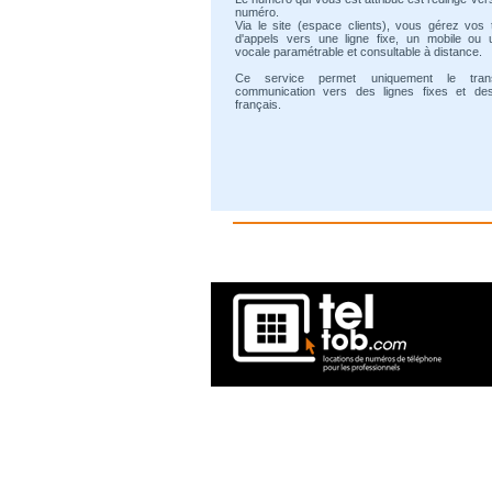
numéro.
Via le site (espace clients), vous gérez vos 
d'appels vers une ligne fixe, un mobile ou 
vocale paramétrable et consultable à distance.
Ce service permet uniquement le tran
communication vers des lignes fixes et de
français.