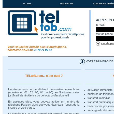
accueil
inscription
conditions génér
accès cl
E-mail :
Mot de passe:
mot de pas
Vous souhaitez obtenir plus s'informations,
contactez-nous au
01 70 71 99 01
VOTRE NUMERO DE T
TELtoB.com... c'est quoi ?
Un site qui vous permet d'obtenir un numéro de téléphone
activation immédiate
(numéro en 01, 02, 03, 04 ou 05) en 5 minutes sans
numéros de téléphon
justificatif de résidence ou de local professionnel !
transfert immédiat
En quelques clics, vous pouvez activer un numéro de
transfert automatiqu
téléphone Parisien alors que vous êtes dans l'ouest de la
boîte vocale personn
France et vice-versa.
sauvegarde des me
Le numéro qui vous est attribué est redirigé vers un autre