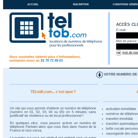
accueil
inscription
conditions génér
accès cl
E-mail :
Mot de passe:
mot de pas
Vous souhaitez obtenir plus s'informations,
contactez-nous au
01 70 71 99 01
VOTRE NUMERO DE T
TELtoB.com... c'est quoi ?
Un site qui vous permet d'obtenir un numéro de téléphone
activation immédiate
(numéro en 01, 02, 03, 04 ou 05) en 5 minutes sans
numéros de téléphon
justificatif de résidence ou de local professionnel !
transfert immédiat
En quelques clics, vous pouvez activer un numéro de
transfert automatiqu
téléphone Parisien alors que vous êtes dans l'ouest de la
boîte vocale personn
France et vice-versa.
sauvegarde des me
Le numéro qui vous est attribué est redirigé vers un autre