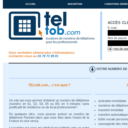
accueil
inscription
conditions génér
accès cl
E-mail :
Mot de passe:
mot de pas
Vous souhaitez obtenir plus s'informations,
contactez-nous au
01 70 71 99 01
VOTRE NUMERO DE T
TELtoB.com... c'est quoi ?
Un site qui vous permet d'obtenir un numéro de téléphone
activation immédiate
(numéro en 01, 02, 03, 04 ou 05) en 5 minutes sans
numéros de téléphon
justificatif de résidence ou de local professionnel !
transfert immédiat
En quelques clics, vous pouvez activer un numéro de
transfert automatiqu
téléphone Parisien alors que vous êtes dans l'ouest de la
boîte vocale personn
France et vice-versa.
sauvegarde des me
Le numéro qui vous est attribué est redirigé vers un autre