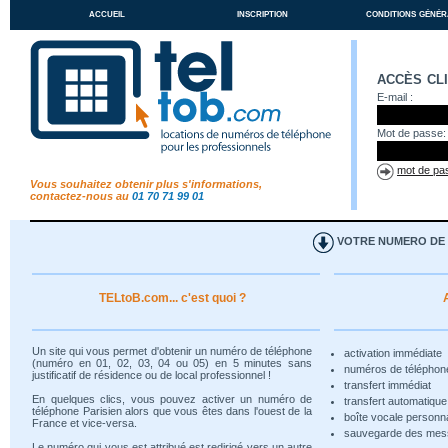
accueil
inscription
conditions génér
accès cl
E-mail :
Mot de passe:
mot de pas
Vous souhaitez obtenir plus s'informations,
contactez-nous au
01 70 71 99 01
VOTRE NUMERO DE T
TELtoB.com... c'est quoi ?
Un site qui vous permet d'obtenir un numéro de téléphone
activation immédiate
(numéro en 01, 02, 03, 04 ou 05) en 5 minutes sans
numéros de téléphon
justificatif de résidence ou de local professionnel !
transfert immédiat
En quelques clics, vous pouvez activer un numéro de
transfert automatiqu
téléphone Parisien alors que vous êtes dans l'ouest de la
boîte vocale personn
France et vice-versa.
sauvegarde des me
Le numéro qui vous est attribué est redirigé vers un autre