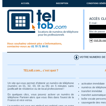
accueil
inscription
conditions génér
accès cl
E-mail :
Mot de passe:
mot de pas
Vous souhaitez obtenir plus s'informations,
contactez-nous au
01 70 71 99 01
VOTRE NUMERO DE T
TELtoB.com... c'est quoi ?
Un site qui vous permet d'obtenir un numéro de téléphone
activation immédiate
(numéro en 01, 02, 03, 04 ou 05) en 5 minutes sans
numéros de téléphon
justificatif de résidence ou de local professionnel !
transfert immédiat
En quelques clics, vous pouvez activer un numéro de
transfert automatiqu
téléphone Parisien alors que vous êtes dans l'ouest de la
boîte vocale personn
France et vice-versa.
sauvegarde des me
Le numéro qui vous est attribué est redirigé vers un autre