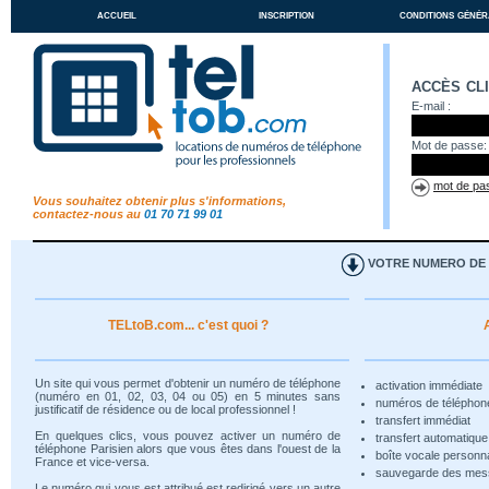
accueil
inscription
conditions génér
accès cl
E-mail :
Mot de passe:
mot de pas
Vous souhaitez obtenir plus s'informations,
contactez-nous au
01 70 71 99 01
VOTRE NUMERO DE T
TELtoB.com... c'est quoi ?
Un site qui vous permet d'obtenir un numéro de téléphone
activation immédiate
(numéro en 01, 02, 03, 04 ou 05) en 5 minutes sans
numéros de téléphon
justificatif de résidence ou de local professionnel !
transfert immédiat
En quelques clics, vous pouvez activer un numéro de
transfert automatiqu
téléphone Parisien alors que vous êtes dans l'ouest de la
boîte vocale personn
France et vice-versa.
sauvegarde des me
Le numéro qui vous est attribué est redirigé vers un autre