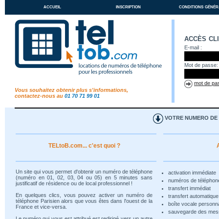
accueil
inscription
conditions génér
accès cl
E-mail :
Mot de passe:
mot de pas
Vous souhaitez obtenir plus s'informations,
contactez-nous au
01 70 71 99 01
VOTRE NUMERO DE T
TELtoB.com... c'est quoi ?
Un site qui vous permet d'obtenir un numéro de téléphone
activation immédiate
(numéro en 01, 02, 03, 04 ou 05) en 5 minutes sans
numéros de téléphon
justificatif de résidence ou de local professionnel !
transfert immédiat
En quelques clics, vous pouvez activer un numéro de
transfert automatiqu
téléphone Parisien alors que vous êtes dans l'ouest de la
boîte vocale personn
France et vice-versa.
sauvegarde des me
Le numéro qui vous est attribué est redirigé vers un autre