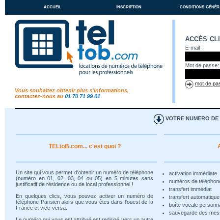
accueil
inscription
conditions génér
accès cl
E-mail :
Mot de passe:
mot de pas
Vous souhaitez obtenir plus s'informations,
contactez-nous au
01 70 71 99 01
VOTRE NUMERO DE T
TELtoB.com... c'est quoi ?
Un site qui vous permet d'obtenir un numéro de téléphone
activation immédiate
(numéro en 01, 02, 03, 04 ou 05) en 5 minutes sans
numéros de téléphon
justificatif de résidence ou de local professionnel !
transfert immédiat
En quelques clics, vous pouvez activer un numéro de
transfert automatiqu
téléphone Parisien alors que vous êtes dans l'ouest de la
boîte vocale personn
France et vice-versa.
sauvegarde des me
Le numéro qui vous est attribué est redirigé vers un autre