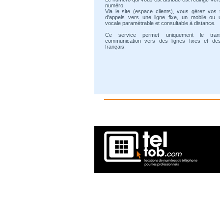
numéro.
Via le site (espace clients), vous gérez vos 
d'appels vers une ligne fixe, un mobile ou 
vocale paramétrable et consultable à distance.
Ce service permet uniquement le tran
communication vers des lignes fixes et de
français.