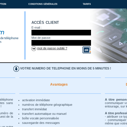
ption
conditions générales
tarifs
accès client
E-mail :
Mot de passe:
mot de passe oublié ?
VOTRE NUMERO DE TELEPHONE EN MOINS DE 5 MINUTES !
Avantages
 téléphone
A titre person
activation immédiate
utes sans
communiquer vot
numéros de téléphone géographique
 !
entourage, sur l
transfert immédiat
numéro de
A titre profess
transfert automatique ou manuel
uest de la
- attribuer ce t
boîte vocale personnalisée
- communiquer
sauvegarde des messages
même que votre 
s un autre