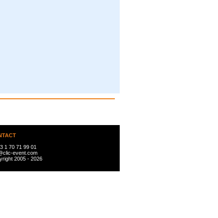
NTACT
3 1 70 71 99 01
@clic-event.com
right 2005 - 2026