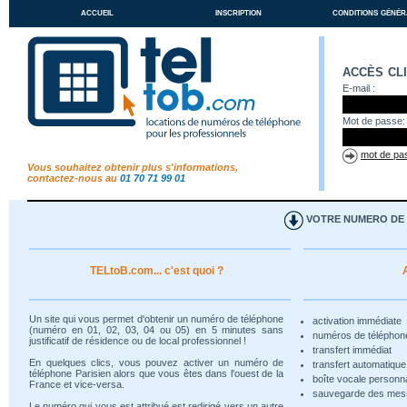
accueil
inscription
conditions génér
accès cl
E-mail :
Mot de passe:
mot de pas
Vous souhaitez obtenir plus s'informations,
contactez-nous au
01 70 71 99 01
VOTRE NUMERO DE T
TELtoB.com... c'est quoi ?
Un site qui vous permet d'obtenir un numéro de téléphone
activation immédiate
(numéro en 01, 02, 03, 04 ou 05) en 5 minutes sans
numéros de téléphon
justificatif de résidence ou de local professionnel !
transfert immédiat
En quelques clics, vous pouvez activer un numéro de
transfert automatiqu
téléphone Parisien alors que vous êtes dans l'ouest de la
boîte vocale personn
France et vice-versa.
sauvegarde des me
Le numéro qui vous est attribué est redirigé vers un autre