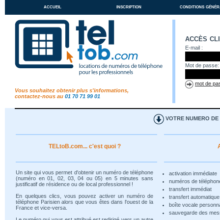
accueil
inscription
conditions génér
accès cl
E-mail :
Mot de passe:
mot de pas
Vous souhaitez obtenir plus s'informations,
contactez-nous au
01 70 71 99 01
VOTRE NUMERO DE T
TELtoB.com... c'est quoi ?
Un site qui vous permet d'obtenir un numéro de téléphone
activation immédiate
(numéro en 01, 02, 03, 04 ou 05) en 5 minutes sans
numéros de téléphon
justificatif de résidence ou de local professionnel !
transfert immédiat
En quelques clics, vous pouvez activer un numéro de
transfert automatiqu
téléphone Parisien alors que vous êtes dans l'ouest de la
boîte vocale personn
France et vice-versa.
sauvegarde des me
Le numéro qui vous est attribué est redirigé vers un autre