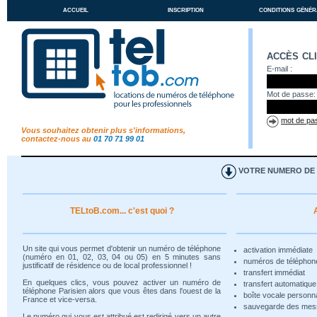
accueil
inscription
conditions génér
accès cl
E-mail :
Mot de passe:
mot de pas
Vous souhaitez obtenir plus s'informations,
contactez-nous au
01 70 71 99 01
VOTRE NUMERO DE T
TELtoB.com... c'est quoi ?
Un site qui vous permet d'obtenir un numéro de téléphone
activation immédiate
(numéro en 01, 02, 03, 04 ou 05) en 5 minutes sans
numéros de téléphon
justificatif de résidence ou de local professionnel !
transfert immédiat
En quelques clics, vous pouvez activer un numéro de
transfert automatiqu
téléphone Parisien alors que vous êtes dans l'ouest de la
boîte vocale personn
France et vice-versa.
sauvegarde des me
Le numéro qui vous est attribué est redirigé vers un autre