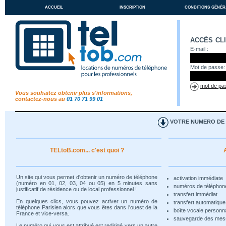
accueil
inscription
conditions génér
accès cl
E-mail :
Mot de passe:
mot de pas
Vous souhaitez obtenir plus s'informations,
contactez-nous au
01 70 71 99 01
VOTRE NUMERO DE T
TELtoB.com... c'est quoi ?
Un site qui vous permet d'obtenir un numéro de téléphone
activation immédiate
(numéro en 01, 02, 03, 04 ou 05) en 5 minutes sans
numéros de téléphon
justificatif de résidence ou de local professionnel !
transfert immédiat
En quelques clics, vous pouvez activer un numéro de
transfert automatiqu
téléphone Parisien alors que vous êtes dans l'ouest de la
boîte vocale personn
France et vice-versa.
sauvegarde des me
Le numéro qui vous est attribué est redirigé vers un autre