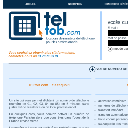
accueil
inscription
conditions génér
accès cl
E-mail :
Mot de passe:
mot de pas
Vous souhaitez obtenir plus s'informations,
contactez-nous au
01 70 71 99 01
VOTRE NUMERO DE T
TELtoB.com... c'est quoi ?
Un site qui vous permet d'obtenir un numéro de téléphone
activation immédiate
(numéro en 01, 02, 03, 04 ou 05) en 5 minutes sans
numéros de téléphon
justificatif de résidence ou de local professionnel !
transfert immédiat
En quelques clics, vous pouvez activer un numéro de
transfert automatiqu
téléphone Parisien alors que vous êtes dans l'ouest de la
boîte vocale personn
France et vice-versa.
sauvegarde des me
Le numéro qui vous est attribué est redirigé vers un autre