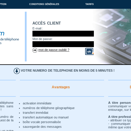
ption
conditions générales
tarifs
accès client
E-mail :
Mot de passe:
mot de passe oublié ?
VOTRE NUMERO DE TELEPHONE EN MOINS DE 5 MINUTES !
Avantages
 téléphone
A titre person
activation immédiate
utes sans
communiquer vot
numéros de téléphone géographique
 !
entourage, sur l
transfert immédiat
numéro de
A titre profess
transfert automatique ou manuel
uest de la
- attribuer ce t
boîte vocale personnalisée
- communiquer
sauvegarde des messages
même que votre 
s un autre