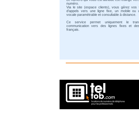
numéro.
Via le site (espace clients), vous gérez vos 
d'appels vers une ligne fixe, un mobile ou 
vocale paramétrable et consultable à distance.
Ce service permet uniquement le tran
communication vers des lignes fixes et de
français.