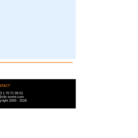
NTACT
3 1 70 71 99 01
@clic-event.com
right 2005 - 2026