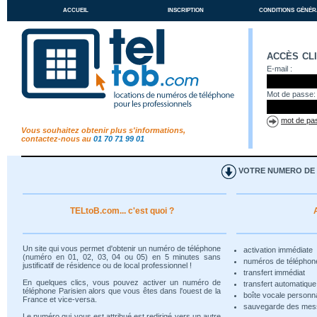
accueil
inscription
conditions génér
accès cl
E-mail :
Mot de passe:
mot de pas
Vous souhaitez obtenir plus s'informations,
contactez-nous au
01 70 71 99 01
VOTRE NUMERO DE T
TELtoB.com... c'est quoi ?
Un site qui vous permet d'obtenir un numéro de téléphone
activation immédiate
(numéro en 01, 02, 03, 04 ou 05) en 5 minutes sans
numéros de téléphon
justificatif de résidence ou de local professionnel !
transfert immédiat
En quelques clics, vous pouvez activer un numéro de
transfert automatiqu
téléphone Parisien alors que vous êtes dans l'ouest de la
boîte vocale personn
France et vice-versa.
sauvegarde des me
Le numéro qui vous est attribué est redirigé vers un autre