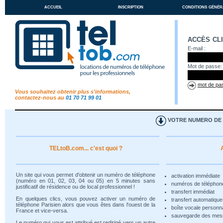
accueil
inscription
conditions génér
accès cl
E-mail :
Mot de passe:
mot de pas
Vous souhaitez obtenir plus s'informations,
contactez-nous au
01 70 71 99 01
VOTRE NUMERO DE T
TELtoB.com... c'est quoi ?
Un site qui vous permet d'obtenir un numéro de téléphone
activation immédiate
(numéro en 01, 02, 03, 04 ou 05) en 5 minutes sans
numéros de téléphon
justificatif de résidence ou de local professionnel !
transfert immédiat
En quelques clics, vous pouvez activer un numéro de
transfert automatiqu
téléphone Parisien alors que vous êtes dans l'ouest de la
boîte vocale personn
France et vice-versa.
sauvegarde des me
Le numéro qui vous est attribué est redirigé vers un autre