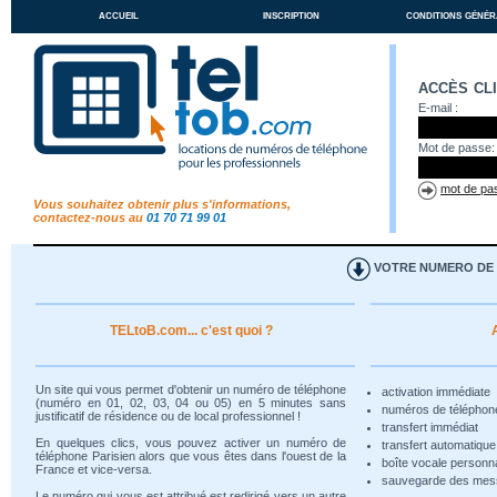
accueil
inscription
conditions génér
accès cl
E-mail :
Mot de passe:
mot de pas
Vous souhaitez obtenir plus s'informations,
contactez-nous au
01 70 71 99 01
VOTRE NUMERO DE T
TELtoB.com... c'est quoi ?
Un site qui vous permet d'obtenir un numéro de téléphone
activation immédiate
(numéro en 01, 02, 03, 04 ou 05) en 5 minutes sans
numéros de téléphon
justificatif de résidence ou de local professionnel !
transfert immédiat
En quelques clics, vous pouvez activer un numéro de
transfert automatiqu
téléphone Parisien alors que vous êtes dans l'ouest de la
boîte vocale personn
France et vice-versa.
sauvegarde des me
Le numéro qui vous est attribué est redirigé vers un autre