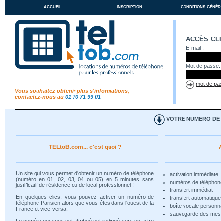
accueil
inscription
conditions génér
accès cl
E-mail :
Mot de passe:
mot de pas
Vous souhaitez obtenir plus s'informations,
contactez-nous au
01 70 71 99 01
VOTRE NUMERO DE T
TELtoB.com... c'est quoi ?
Un site qui vous permet d'obtenir un numéro de téléphone
activation immédiate
(numéro en 01, 02, 03, 04 ou 05) en 5 minutes sans
numéros de téléphon
justificatif de résidence ou de local professionnel !
transfert immédiat
En quelques clics, vous pouvez activer un numéro de
transfert automatiqu
téléphone Parisien alors que vous êtes dans l'ouest de la
boîte vocale personn
France et vice-versa.
sauvegarde des me
Le numéro qui vous est attribué est redirigé vers un autre