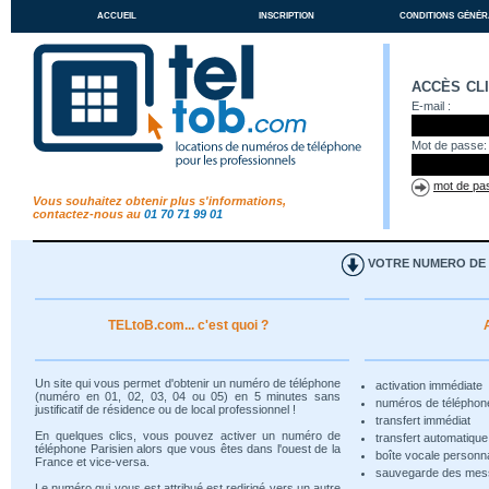
accueil
inscription
conditions génér
accès cl
E-mail :
Mot de passe:
mot de pas
Vous souhaitez obtenir plus s'informations,
contactez-nous au
01 70 71 99 01
VOTRE NUMERO DE T
TELtoB.com... c'est quoi ?
Un site qui vous permet d'obtenir un numéro de téléphone
activation immédiate
(numéro en 01, 02, 03, 04 ou 05) en 5 minutes sans
numéros de téléphon
justificatif de résidence ou de local professionnel !
transfert immédiat
En quelques clics, vous pouvez activer un numéro de
transfert automatiqu
téléphone Parisien alors que vous êtes dans l'ouest de la
boîte vocale personn
France et vice-versa.
sauvegarde des me
Le numéro qui vous est attribué est redirigé vers un autre