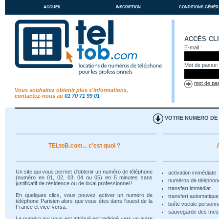
accueil
inscription
conditions génér
accès cl
E-mail :
Mot de passe:
mot de pas
Vous souhaitez obtenir plus s'informations,
contactez-nous au
01 70 71 99 01
VOTRE NUMERO DE T
TELtoB.com... c'est quoi ?
Un site qui vous permet d'obtenir un numéro de téléphone
activation immédiate
(numéro en 01, 02, 03, 04 ou 05) en 5 minutes sans
numéros de téléphon
justificatif de résidence ou de local professionnel !
transfert immédiat
En quelques clics, vous pouvez activer un numéro de
transfert automatiqu
téléphone Parisien alors que vous êtes dans l'ouest de la
boîte vocale personn
France et vice-versa.
sauvegarde des me
Le numéro qui vous est attribué est redirigé vers un autre