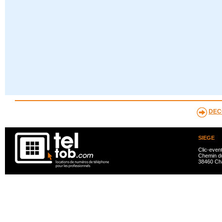
DEC
SIEGE
Clic-even
Chemin du
38460 Ch