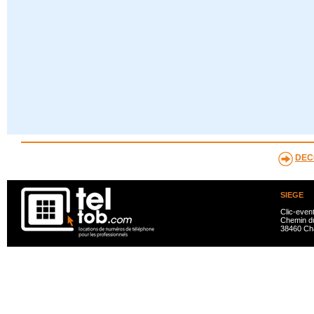
DEC
SIEGE
Clic-even
Chemin du
38460 Ch