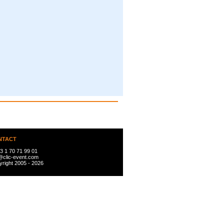
NTACT
3 1 70 71 99 01
@clic-event.com
right 2005 - 2026