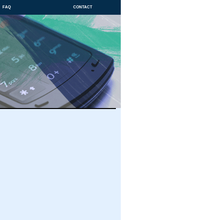
faq
contact