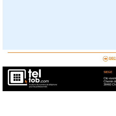
DEC
SIEGE
Clic-even
Chemin du
38460 Ch