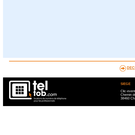
DEC
SIEGE
Clic-even
Chemin du
38460 Ch