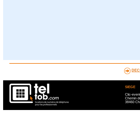
DEC
SIEGE
Clic-even
Chemin du
38460 Ch