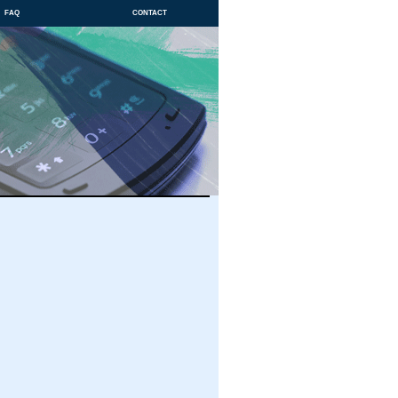
faq
contact