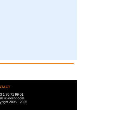
NTACT
3 1 70 71 99 01
@clic-event.com
right 2005 - 2026