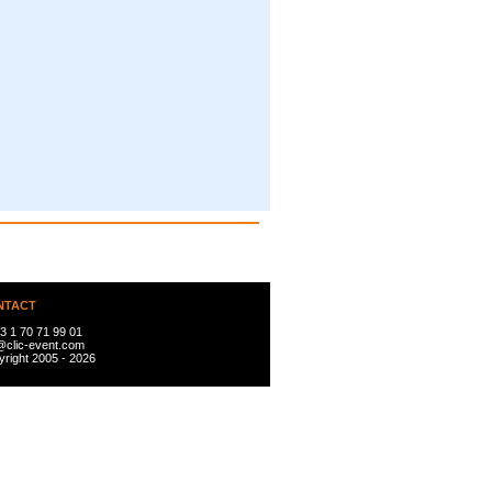
NTACT
3 1 70 71 99 01
@clic-event.com
right 2005 - 2026