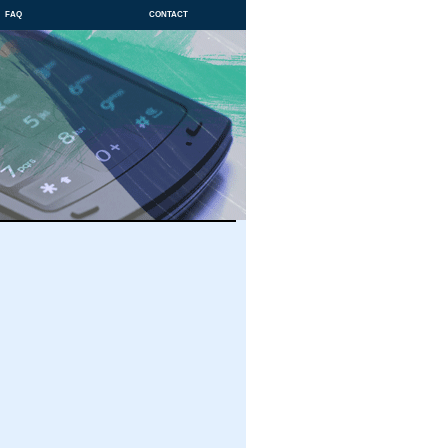
faq
contact