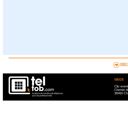
DEC
SIEGE
Clic-even
Chemin du
38460 Ch