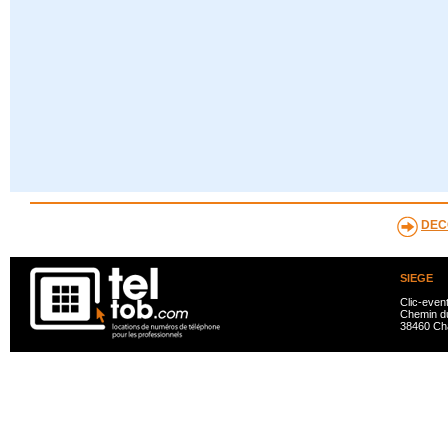
DEC
SIEGE
Clic-even
Chemin du
38460 Ch