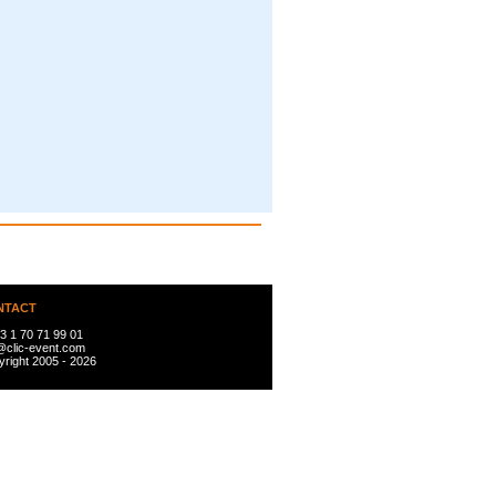
NTACT
3 1 70 71 99 01
@clic-event.com
right 2005 - 2026