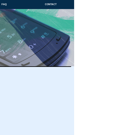
faq
contact