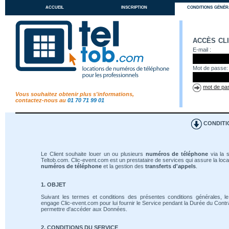
accueil
inscription
conditions génér
accès cl
E-mail :
Mot de passe:
mot de pas
Vous souhaitez obtenir plus s'informations,
contactez-nous au
01 70 71 99 01
CONDITI
Le Client souhaite louer un ou plusieurs
numéros de téléphone
via la s
Teltob.com. Clic-event.com est un prestataire de services qui assure la loca
numéros de téléphone
et la gestion des
transferts d'appels
.
1. OBJET
Suivant les termes et conditions des présentes conditions générales, le
engage Clic-event.com pour lui fournir le Service pendant la Durée du Contrat
permettre d'accéder aux Données.
2. CONDITIONS DU SERVICE