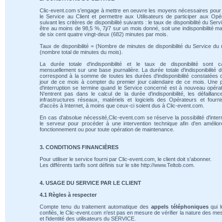
Clic-event.com s'engage à mettre en oeuvre les moyens nécessaires pour 
le Service au Client et permettre aux Utilisateurs de participer aux Opé
suivant les critères de disponibilité suivants : le taux de disponibilité du Serv
être au moins de 98,5 %, 7j/7 sur un mois donné, soit une indisponibilité m
de six cent quatre vingt-deux (682) minutes par mois.
Taux de disponibilité = (Nombre de minutes de disponibilité du Service du 
(nombre total de minutes du mois).
La durée totale d'indisponibilité et le taux de disponibilité sont ca
mensuellement sur une base journalière. La durée totale d'indisponibilité 
correspond à la somme de toutes les durées d'indisponibilité constatées
jour de ce mois à compter du premier jour calendaire de ce mois. Une 
d'interruption se termine quand le Service concerné est à nouveau opérat
N'entrent pas dans le calcul de la durée d'indisponibilité, les défaillan
infrastructures réseaux, matériels et logiciels des Opérateurs et fourn
d'accès à Internet, à moins que ceux-ci soient dus à Clic-event.com.
En cas d'absolue nécessité,Clic-event.com se réserve la possibilité d'inte
le serveur pour procéder à une intervention technique afin d'en amélio
fonctionnement ou pour toute opération de maintenance.
3. CONDITIONS FINANCIÈRES
Pour utiliser le service fourni par Clic-event.com, le client doit s'abonner.
Les différents tarifs sont définis sur le site http://www.Teltob.com.
4. USAGE DU SERVICE PAR LE CLIENT
4.1 Règles à respecter
Compte tenu du traitement automatique des
appels téléphoniques
qui l
confiés, le Clic-event.com n'est pas en mesure de vérifier la nature des m
et l'identité des utilisateurs du SERVICE.