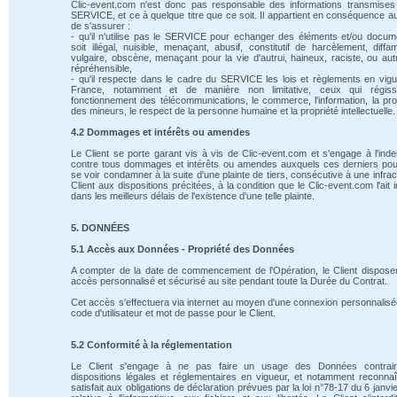
Clic-event.com n'est donc pas responsable des informations transmises
SERVICE, et ce à quelque titre que ce soit. Il appartient en conséquence au
de s'assurer :
- qu'il n'utilise pas le SERVICE pour echanger des éléments et/ou docum
soit illégal, nuisible, menaçant, abusif, constitutif de harcèlement, diffam
vulgaire, obscène, menaçant pour la vie d'autrui, haineux, raciste, ou au
répréhensible,
- qu'il respecte dans le cadre du SERVICE les lois et règlements en vig
France, notamment et de manière non limitative, ceux qui régiss
fonctionnement des télécommunications, le commerce, l'information, la pro
des mineurs, le respect de la personne humaine et la propriété intellectuelle.
4.2 Dommages et intérêts ou amendes
Le Client se porte garant vis à vis de Clic-event.com et s'engage à l'ind
contre tous dommages et intérêts ou amendes auxquels ces derniers pou
se voir condamner à la suite d'une plainte de tiers, consécutive à une infrac
Client aux dispositions précitées, à la condition que le Clic-event.com l'ait 
dans les meilleurs délais de l'existence d'une telle plainte.
5. DONNÉES
5.1 Accès aux Données - Propriété des Données
A compter de la date de commencement de l'Opération, le Client dispose
accès personnalisé et sécurisé au site pendant toute la Durée du Contrat.
Cet accès s'effectuera via internet au moyen d'une connexion personnalis
code d'utilisateur et mot de passe pour le Client.
5.2 Conformité à la réglementation
Le Client s'engage à ne pas faire un usage des Données contrai
dispositions légales et réglementaires en vigueur, et notamment reconnaî
satisfait aux obligations de déclaration prévues par la loi n°78-17 du 6 janvi