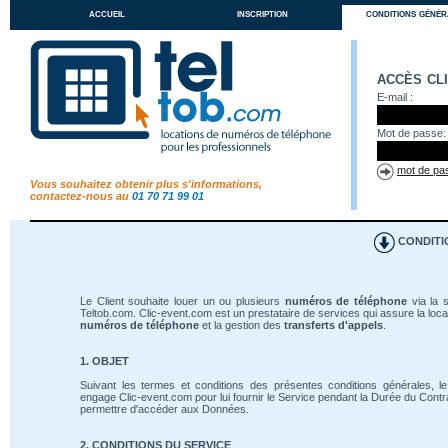
accueil
inscription
conditions génér
accès cl
E-mail :
Mot de passe:
mot de pas
Vous souhaitez obtenir plus s'informations,
contactez-nous au
01 70 71 99 01
CONDITI
Le Client souhaite louer un ou plusieurs
numéros de téléphone
via la s
Teltob.com. Clic-event.com est un prestataire de services qui assure la loca
numéros de téléphone
et la gestion des
transferts d'appels
.
1. OBJET
Suivant les termes et conditions des présentes conditions générales, le
engage Clic-event.com pour lui fournir le Service pendant la Durée du Contrat
permettre d'accéder aux Données.
2. CONDITIONS DU SERVICE