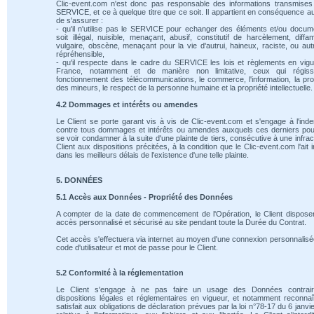
Clic-event.com n'est donc pas responsable des informations transmises
SERVICE, et ce à quelque titre que ce soit. Il appartient en conséquence au
de s'assurer :
- qu'il n'utilise pas le SERVICE pour echanger des éléments et/ou docum
soit illégal, nuisible, menaçant, abusif, constitutif de harcèlement, diffam
vulgaire, obscène, menaçant pour la vie d'autrui, haineux, raciste, ou au
répréhensible,
- qu'il respecte dans le cadre du SERVICE les lois et règlements en vig
France, notamment et de manière non limitative, ceux qui régiss
fonctionnement des télécommunications, le commerce, l'information, la pro
des mineurs, le respect de la personne humaine et la propriété intellectuelle.
4.2 Dommages et intérêts ou amendes
Le Client se porte garant vis à vis de Clic-event.com et s'engage à l'ind
contre tous dommages et intérêts ou amendes auxquels ces derniers pou
se voir condamner à la suite d'une plainte de tiers, consécutive à une infrac
Client aux dispositions précitées, à la condition que le Clic-event.com l'ait 
dans les meilleurs délais de l'existence d'une telle plainte.
5. DONNÉES
5.1 Accès aux Données - Propriété des Données
A compter de la date de commencement de l'Opération, le Client dispose
accès personnalisé et sécurisé au site pendant toute la Durée du Contrat.
Cet accès s'effectuera via internet au moyen d'une connexion personnalis
code d'utilisateur et mot de passe pour le Client.
5.2 Conformité à la réglementation
Le Client s'engage à ne pas faire un usage des Données contrai
dispositions légales et réglementaires en vigueur, et notamment reconnaî
satisfait aux obligations de déclaration prévues par la loi n°78-17 du 6 janvi