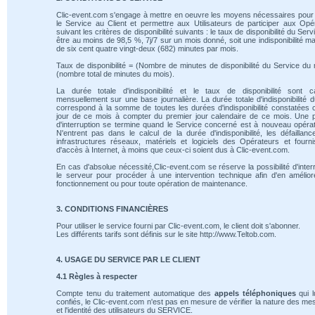
Clic-event.com s'engage à mettre en oeuvre les moyens nécessaires pour 
le Service au Client et permettre aux Utilisateurs de participer aux Opé
suivant les critères de disponibilité suivants : le taux de disponibilité du Serv
être au moins de 98,5 %, 7j/7 sur un mois donné, soit une indisponibilité m
de six cent quatre vingt-deux (682) minutes par mois.
Taux de disponibilité = (Nombre de minutes de disponibilité du Service du 
(nombre total de minutes du mois).
La durée totale d'indisponibilité et le taux de disponibilité sont ca
mensuellement sur une base journalière. La durée totale d'indisponibilité 
correspond à la somme de toutes les durées d'indisponibilité constatées
jour de ce mois à compter du premier jour calendaire de ce mois. Une 
d'interruption se termine quand le Service concerné est à nouveau opérat
N'entrent pas dans le calcul de la durée d'indisponibilité, les défaillan
infrastructures réseaux, matériels et logiciels des Opérateurs et fourn
d'accès à Internet, à moins que ceux-ci soient dus à Clic-event.com.
En cas d'absolue nécessité,Clic-event.com se réserve la possibilité d'inte
le serveur pour procéder à une intervention technique afin d'en amélio
fonctionnement ou pour toute opération de maintenance.
3. CONDITIONS FINANCIÈRES
Pour utiliser le service fourni par Clic-event.com, le client doit s'abonner.
Les différents tarifs sont définis sur le site http://www.Teltob.com.
4. USAGE DU SERVICE PAR LE CLIENT
4.1 Règles à respecter
Compte tenu du traitement automatique des
appels téléphoniques
qui l
confiés, le Clic-event.com n'est pas en mesure de vérifier la nature des m
et l'identité des utilisateurs du SERVICE.