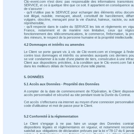
Clic-event.com n'est donc pas responsable des informations transmises
SERVICE, et ce à quelque titre que ce soit. Il appartient en conséquence au
de s'assurer :
- qu'il n'utilise pas le SERVICE pour echanger des éléments et/ou docum
soit illégal, nuisible, menaçant, abusif, constitutif de harcèlement, diffam
vulgaire, obscène, menaçant pour la vie d'autrui, haineux, raciste, ou au
répréhensible,
- qu'il respecte dans le cadre du SERVICE les lois et règlements en vig
France, notamment et de manière non limitative, ceux qui régiss
fonctionnement des télécommunications, le commerce, l'information, la pro
des mineurs, le respect de la personne humaine et la propriété intellectuelle.
4.2 Dommages et intérêts ou amendes
Le Client se porte garant vis à vis de Clic-event.com et s'engage à l'ind
contre tous dommages et intérêts ou amendes auxquels ces derniers pou
se voir condamner à la suite d'une plainte de tiers, consécutive à une infrac
Client aux dispositions précitées, à la condition que le Clic-event.com l'ait 
dans les meilleurs délais de l'existence d'une telle plainte.
5. DONNÉES
5.1 Accès aux Données - Propriété des Données
A compter de la date de commencement de l'Opération, le Client dispose
accès personnalisé et sécurisé au site pendant toute la Durée du Contrat.
Cet accès s'effectuera via internet au moyen d'une connexion personnalis
code d'utilisateur et mot de passe pour le Client.
5.2 Conformité à la réglementation
Le Client s'engage à ne pas faire un usage des Données contrai
dispositions légales et réglementaires en vigueur, et notamment reconnaî
satisfait aux obligations de déclaration prévues par la loi n°78-17 du 6 janvi