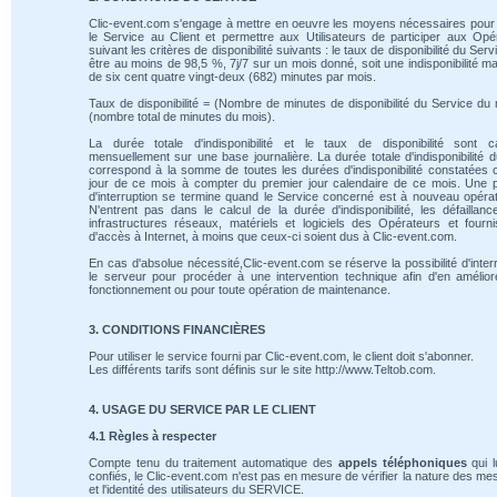
Clic-event.com s'engage à mettre en oeuvre les moyens nécessaires pour 
le Service au Client et permettre aux Utilisateurs de participer aux Opé
suivant les critères de disponibilité suivants : le taux de disponibilité du Serv
être au moins de 98,5 %, 7j/7 sur un mois donné, soit une indisponibilité m
de six cent quatre vingt-deux (682) minutes par mois.
Taux de disponibilité = (Nombre de minutes de disponibilité du Service du 
(nombre total de minutes du mois).
La durée totale d'indisponibilité et le taux de disponibilité sont ca
mensuellement sur une base journalière. La durée totale d'indisponibilité 
correspond à la somme de toutes les durées d'indisponibilité constatées
jour de ce mois à compter du premier jour calendaire de ce mois. Une 
d'interruption se termine quand le Service concerné est à nouveau opérat
N'entrent pas dans le calcul de la durée d'indisponibilité, les défaillan
infrastructures réseaux, matériels et logiciels des Opérateurs et fourn
d'accès à Internet, à moins que ceux-ci soient dus à Clic-event.com.
En cas d'absolue nécessité,Clic-event.com se réserve la possibilité d'inte
le serveur pour procéder à une intervention technique afin d'en amélio
fonctionnement ou pour toute opération de maintenance.
3. CONDITIONS FINANCIÈRES
Pour utiliser le service fourni par Clic-event.com, le client doit s'abonner.
Les différents tarifs sont définis sur le site http://www.Teltob.com.
4. USAGE DU SERVICE PAR LE CLIENT
4.1 Règles à respecter
Compte tenu du traitement automatique des
appels téléphoniques
qui l
confiés, le Clic-event.com n'est pas en mesure de vérifier la nature des m
et l'identité des utilisateurs du SERVICE.