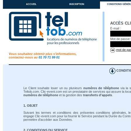
accueil
inscription
conditions génér
accès cl
E-mail :
Mot de passe:
mot de pas
Vous souhaitez obtenir plus s'informations,
contactez-nous au
01 70 71 99 01
CONDITI
Le Client souhaite louer un ou plusieurs
numéros de téléphone
via la s
Teltob.com. Clic-event.com est un prestataire de services qui assure la loca
numéros de téléphone
et la gestion des
transferts d'appels
.
1. OBJET
Suivant les termes et conditions des présentes conditions générales, le
engage Clic-event.com pour lui fournir le Service pendant la Durée du Contrat
permettre d'accéder aux Données.
2. CONDITIONS DU SERVICE