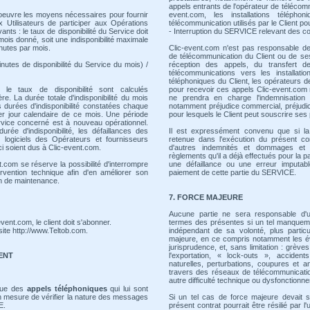
appels entrants de l'opérateur de télécomm
oeuvre les moyens nécessaires pour fournir
event.com, les installations télépho
x Utilisateurs de participer aux Opérations
télécommunication utilisés par le Client p
vants : le taux de disponibilité du Service doit
- Interruption du SERVICE relevant des con
ois donné, soit une indisponibilité maximale
nutes par mois.
Clic-event.com n'est pas responsable de
de télécommunication du Client ou de se
nutes de disponibilité du Service du mois) /
réception des appels, du transfert d
télécommunications vers les installatio
téléphoniques du Client, les opérateurs de
et le taux de disponibilité sont calculés
pour recevoir ces appels Clic-event.com 
e. La durée totale d'indisponibilité du mois
ne prendra en charge l'indemnisation
durées d'indisponibilité constatées chaque
notamment préjudice commercial, préjudice 
r jour calendaire de ce mois. Une période
pour lesquels le Client peut souscrire se
ervice concerné est à nouveau opérationnel.
rée d'indisponibilité, les défaillances des
Il est expressément convenu que si la 
t logiciels des Opérateurs et fournisseurs
retenue dans l'exécution du présent con
i soient dus à Clic-event.com.
d'autres indemnités et dommages et 
règlements qu'il a déjà effectués pour la 
.com se réserve la possibilité d'interrompre
une défaillance ou une erreur imputab
rvention technique afin d'en améliorer son
paiement de cette partie du SERVICE.
on de maintenance.
7. FORCE MAJEURE
Aucune partie ne sera responsable d'
event.com, le client doit s'abonner.
termes des présentes si un tel manqueme
 site http://www.Teltob.com.
indépendant de sa volonté, plus partic
majeure, en ce compris notamment les 
jurisprudence, et, sans limitation : grève
IENT
l'exportation, « lock-outs », accident
naturelles, perturbations, coupures et a
travers des réseaux de télécommunicatio
autre difficulté technique ou dysfonctionn
ique des
appels téléphoniques
qui lui sont
en mesure de vérifier la nature des messages
Si un tel cas de force majeure devait s
E.
présent contrat pourrait être résilié par 