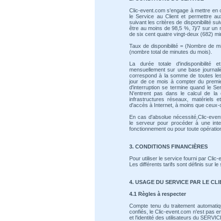
Clic-event.com s'engage à mettre en 
le Service au Client et permettre au
suivant les critères de disponibilité sui
être au moins de 98,5 %, 7j/7 sur un m
de six cent quatre vingt-deux (682) mi
Taux de disponibilité = (Nombre de mi
(nombre total de minutes du mois).
La durée totale d'indisponibilité 
mensuellement sur une base journalièr
correspond à la somme de toutes les 
jour de ce mois à compter du premie
d'interruption se termine quand le S
N'entrent pas dans le calcul de la du
infrastructures réseaux, matériels e
d'accès à Internet, à moins que ceux-c
En cas d'absolue nécessité,Clic-event
le serveur pour procéder à une inte
fonctionnement ou pour toute opérati
3. CONDITIONS FINANCIÈRES
Pour utiliser le service fourni par Clic-
Les différents tarifs sont définis sur le
4. USAGE DU SERVICE PAR LE CL
4.1 Règles à respecter
Compte tenu du traitement automat
confiés, le Clic-event.com n'est pas 
et l'identité des utilisateurs du SERVIC