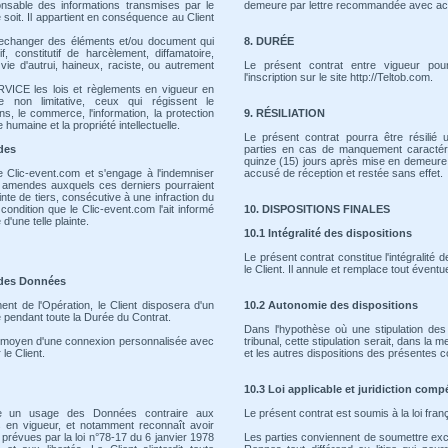
nsable des informations transmises par le
demeure par lettre recommandée avec ac
soit. Il appartient en conséquence au Client
r echanger des éléments et/ou document qui
8. DURÉE
if, constitutif de harcèlement, diffamatoire,
ie d'autrui, haineux, raciste, ou autrement
Le présent contrat entre vigueur pou
l'inscription sur le site http://Teltob.com.
RVICE les lois et règlements en vigueur en
non limitative, ceux qui régissent le
, le commerce, l'information, la protection
9. RÉSILIATION
humaine et la propriété intellectuelle.
Le présent contrat pourra être résilié u
des
parties en cas de manquement caractéris
quinze (15) jours après mise en demeur
e Clic-event.com et s'engage à l'indemniser
accusé de réception et restée sans effet.
 amendes auxquels ces derniers pourraient
nte de tiers, consécutive à une infraction du
 condition que le Clic-event.com l'ait informé
10. DISPOSITIONS FINALES
d'une telle plainte.
10.1 Intégralité des dispositions
Le présent contrat constitue l'intégralité
le Client. Il annule et remplace tout éventu
 des Données
t de l'Opération, le Client disposera d'un
10.2 Autonomie des dispositions
 pendant toute la Durée du Contrat.
Dans l'hypothèse où une stipulation des
au moyen d'une connexion personnalisée avec
tribunal, cette stipulation serait, dans la 
le Client.
et les autres dispositions des présentes co
10.3 Loi applicable et juridiction comp
re un usage des Données contraire aux
Le présent contrat est soumis à la loi fran
es en vigueur, et notamment reconnaît avoir
n prévues par la loi n°78-17 du 6 janvier 1978
Les parties conviennent de soumettre ex