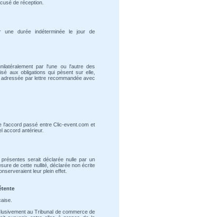
cusé de réception.
r une durée indéterminée le jour de
nilatéralement par l'une ou l'autre des
é aux obligations qui pèsent sur elle,
e adressée par lettre recommandée avec
 de l'accord passé entre Clic-event.com et
el accord antérieur.
 présentes serait déclarée nulle par un
mesure de cette nullité, déclarée non écrite
nserveraient leur plein effet.
étente
çaise.
clusivement au Tribunal de commerce de