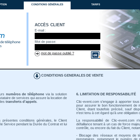
ption
conditions générales
tarifs
accès client
E-mail :
Mot de passe:
mot de passe oublié ?
CONDITIONS GENERALES DE VENTE
eurs
numéros de téléphone
via la solution
6. LIMITATION DE RESPONSABILITÉ
tataire de services qui assure la location de
 des
transferts d'appels
.
Clic-event.com s'engage à apporter tous
pour assurer le bon fonctionnement de 
Client, étant toutefois précisé, sauf di
n'est tenu à cet égard qu'à une obligatio
 présentes conditions générales, le Client
La responsabilité de Clic-event.com n
le Service pendant la Durée du Contrat et lui
défaillance tenant à un cas de force maj
contrôle, ou encore du fait du Client, not
- Blocage des réseaux et moyens de té
prestataires, notamment le numéro de r