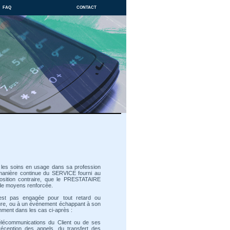
faq
contact
 les soins en usage dans sa profession
manière continue du SERVICE fourni au
sposition contraire, que le PRESTATAIRE
n de moyens renforcée.
'est pas engagée pour tout retard ou
eure, ou à un événement échappant à son
amment dans les cas ci-après :
lécommunications du Client ou de ses
éception des appels, du transfert des