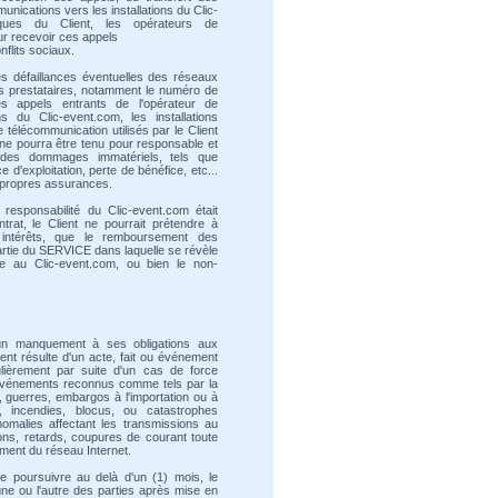
unications vers les installations du Clic-
niques du Client, les opérateurs de
our recevoir ces appels
flits sociaux.
s défaillances éventuelles des réseaux
s prestataires, notamment le numéro de
es appels entrants de l'opérateur de
ns du Clic-event.com, les installations
 télécommunication utilisés par le Client
ne pourra être tenu pour responsable et
 des dommages immatériels, tels que
d'exploitation, perte de bénéfice, etc...
s propres assurances.
responsabilité du Clic-event.com était
trat, le Client ne pourrait prétendre à
intérêts, que le remboursement des
partie du SERVICE dans laquelle se révèle
le au Clic-event.com, ou bien le non-
un manquement à ses obligations aux
nt résulte d'un acte, fait ou événement
ulièrement par suite d'un cas de force
événements reconnus comme tels par la
s, guerres, embargos à l'importation ou à
s, incendies, blocus, ou catastrophes
nomalies affectant les transmissions au
ns, retards, coupures de courant toute
ement du réseau Internet.
e poursuivre au delà d'un (1) mois, le
l'une ou l'autre des parties après mise en