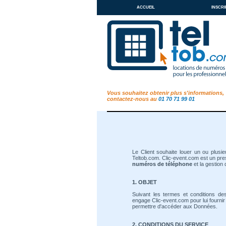
accueil
inscri
Vous souhaitez obtenir plus s'informations,
contactez-nous au
01 70 71 99 01
Le Client souhaite louer un ou plusi
Teltob.com. Clic-event.com est un pres
numéros de téléphone
et la gestion
1. OBJET
Suivant les termes et conditions des
engage Clic-event.com pour lui fournir 
permettre d'accéder aux Données.
2. CONDITIONS DU SERVICE