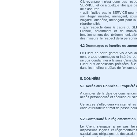
Clic-event.com n'est donc pas respo
SERVICE, et ce à quelque titre que ce 
de s'assurer :
- qu'il n'utilise pas le SERVICE pou
soit illégal, nuisible, menaçant, abus
vulgaire, obscène, menaçant pour la v
répréhensible,
- qu'il respecte dans le cadre du SE
France, notamment et de manière 
fonctionnement des télécommunications
des mineurs, le respect de la personne 
4.2 Dommages et intérêts ou amen
Le Client se porte garant vis à vis d
contre tous dommages et intérêts ou
se voir condamner à la suite d'une plai
Client aux dispositions précitées, à la
dans les meilleurs délais de l'existence 
5. DONNÉES
5.1 Accès aux Données - Propriété
A compter de la date de commencemen
accès personnalisé et sécurisé au site
Cet accès s'effectuera via internet 
code d'utilisateur et mot de passe pour 
5.2 Conformité à la réglementation
Le Client s'engage à ne pas fai
dispositions légales et réglementair
satisfait aux obligations de déclaratio