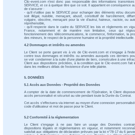
Clic-event.com n'est donc pas responsable des informations transmises
SERVICE, et ce à quelque titre que ce soit. Il appartient en conséquence au
de s'assurer :
- qu'il n'utilise pas le SERVICE pour echanger des éléments et/ou docum
soit illégal, nuisible, menaçant, abusif, constitutif de harcèlement, diffam
vulgaire, obscène, menaçant pour la vie d'autrui, haineux, raciste, ou au
répréhensible,
- qu'il respecte dans le cadre du SERVICE les lois et règlements en vig
France, notamment et de manière non limitative, ceux qui régiss
fonctionnement des télécommunications, le commerce, l'information, la pro
des mineurs, le respect de la personne humaine et la propriété intellectuelle.
4.2 Dommages et intérêts ou amendes
Le Client se porte garant vis à vis de Clic-event.com et s'engage à l'ind
contre tous dommages et intérêts ou amendes auxquels ces derniers pou
se voir condamner à la suite d'une plainte de tiers, consécutive à une infrac
Client aux dispositions précitées, à la condition que le Clic-event.com l'ait 
dans les meilleurs délais de l'existence d'une telle plainte.
5. DONNÉES
5.1 Accès aux Données - Propriété des Données
A compter de la date de commencement de l'Opération, le Client dispose
accès personnalisé et sécurisé au site pendant toute la Durée du Contrat.
Cet accès s'effectuera via internet au moyen d'une connexion personnalis
code d'utilisateur et mot de passe pour le Client.
5.2 Conformité à la réglementation
Le Client s'engage à ne pas faire un usage des Données contrai
dispositions légales et réglementaires en vigueur, et notamment reconnaî
satisfait aux obligations de déclaration prévues par la loi n°78-17 du 6 janvi