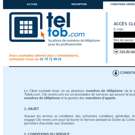
accueil
inscription
conditions génér
accès cl
E-mail :
Mot de passe:
mot de pas
Vous souhaitez obtenir plus s'informations,
contactez-nous au
01 70 71 99 01
CONDITI
Le Client souhaite louer un ou plusieurs
numéros de téléphone
via la s
Teltob.com. Clic-event.com est un prestataire de services qui assure la loca
numéros de téléphone
et la gestion des
transferts d'appels
.
1. OBJET
Suivant les termes et conditions des présentes conditions générales, le
engage Clic-event.com pour lui fournir le Service pendant la Durée du Contrat
permettre d'accéder aux Données.
2. CONDITIONS DU SERVICE