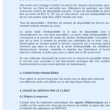
Clic-event.com s'engage à mettre en oeuvre les moyens nécessaires pour 
le Service au Client et permettre aux Utilisateurs de participer aux Opé
suivant les critères de disponibilité suivants : le taux de disponibilité du Serv
être au moins de 98,5 %, 7j/7 sur un mois donné, soit une indisponibilité m
de six cent quatre vingt-deux (682) minutes par mois.
Taux de disponibilité = (Nombre de minutes de disponibilité du Service du 
(nombre total de minutes du mois).
La durée totale d'indisponibilité et le taux de disponibilité sont ca
mensuellement sur une base journalière. La durée totale d'indisponibilité 
correspond à la somme de toutes les durées d'indisponibilité constatées
jour de ce mois à compter du premier jour calendaire de ce mois. Une 
d'interruption se termine quand le Service concerné est à nouveau opérat
N'entrent pas dans le calcul de la durée d'indisponibilité, les défaillan
infrastructures réseaux, matériels et logiciels des Opérateurs et fourn
d'accès à Internet, à moins que ceux-ci soient dus à Clic-event.com.
En cas d'absolue nécessité,Clic-event.com se réserve la possibilité d'inte
le serveur pour procéder à une intervention technique afin d'en amélio
fonctionnement ou pour toute opération de maintenance.
3. CONDITIONS FINANCIÈRES
Pour utiliser le service fourni par Clic-event.com, le client doit s'abonner.
Les différents tarifs sont définis sur le site http://www.Teltob.com.
4. USAGE DU SERVICE PAR LE CLIENT
4.1 Règles à respecter
Compte tenu du traitement automatique des
appels téléphoniques
qui l
confiés, le Clic-event.com n'est pas en mesure de vérifier la nature des m
et l'identité des utilisateurs du SERVICE.