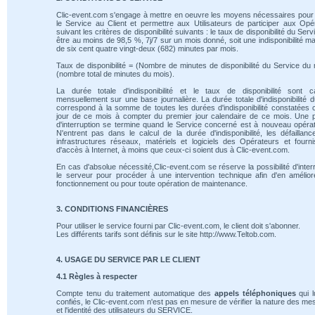
Clic-event.com s'engage à mettre en oeuvre les moyens nécessaires pour 
le Service au Client et permettre aux Utilisateurs de participer aux Opé
suivant les critères de disponibilité suivants : le taux de disponibilité du Serv
être au moins de 98,5 %, 7j/7 sur un mois donné, soit une indisponibilité m
de six cent quatre vingt-deux (682) minutes par mois.
Taux de disponibilité = (Nombre de minutes de disponibilité du Service du 
(nombre total de minutes du mois).
La durée totale d'indisponibilité et le taux de disponibilité sont ca
mensuellement sur une base journalière. La durée totale d'indisponibilité 
correspond à la somme de toutes les durées d'indisponibilité constatées
jour de ce mois à compter du premier jour calendaire de ce mois. Une 
d'interruption se termine quand le Service concerné est à nouveau opérat
N'entrent pas dans le calcul de la durée d'indisponibilité, les défaillan
infrastructures réseaux, matériels et logiciels des Opérateurs et fourn
d'accès à Internet, à moins que ceux-ci soient dus à Clic-event.com.
En cas d'absolue nécessité,Clic-event.com se réserve la possibilité d'inte
le serveur pour procéder à une intervention technique afin d'en amélio
fonctionnement ou pour toute opération de maintenance.
3. CONDITIONS FINANCIÈRES
Pour utiliser le service fourni par Clic-event.com, le client doit s'abonner.
Les différents tarifs sont définis sur le site http://www.Teltob.com.
4. USAGE DU SERVICE PAR LE CLIENT
4.1 Règles à respecter
Compte tenu du traitement automatique des
appels téléphoniques
qui l
confiés, le Clic-event.com n'est pas en mesure de vérifier la nature des m
et l'identité des utilisateurs du SERVICE.