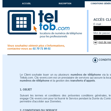
accueil
inscription
conditions génér
accès cl
E-mail :
Mot de passe:
mot de pas
Vous souhaitez obtenir plus s'informations,
contactez-nous au
01 70 71 99 01
CONDITI
Le Client souhaite louer un ou plusieurs
numéros de téléphone
via la s
Teltob.com. Clic-event.com est un prestataire de services qui assure la loca
numéros de téléphone
et la gestion des
transferts d'appels
.
1. OBJET
Suivant les termes et conditions des présentes conditions générales, le
engage Clic-event.com pour lui fournir le Service pendant la Durée du Contrat
permettre d'accéder aux Données.
2. CONDITIONS DU SERVICE