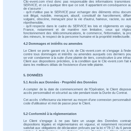
Clic-event.com n'est donc pas responsable des informations transmises
SERVICE, et ce à quelque titre que ce soit. Il appartient en conséquence au
de s'assurer :
- qu'il n'utilise pas le SERVICE pour echanger des éléments et/ou docum
soit illégal, nuisible, menaçant, abusif, constitutif de harcèlement, diffam
vulgaire, obscène, menaçant pour la vie d'autrui, haineux, raciste, ou au
répréhensible,
- qu'il respecte dans le cadre du SERVICE les lois et règlements en vig
France, notamment et de manière non limitative, ceux qui régiss
fonctionnement des télécommunications, le commerce, l'information, la pro
des mineurs, le respect de la personne humaine et la propriété intellectuelle.
4.2 Dommages et intérêts ou amendes
Le Client se porte garant vis à vis de Clic-event.com et s'engage à l'ind
contre tous dommages et intérêts ou amendes auxquels ces derniers pou
se voir condamner à la suite d'une plainte de tiers, consécutive à une infrac
Client aux dispositions précitées, à la condition que le Clic-event.com l'ait 
dans les meilleurs délais de l'existence d'une telle plainte.
5. DONNÉES
5.1 Accès aux Données - Propriété des Données
A compter de la date de commencement de l'Opération, le Client dispose
accès personnalisé et sécurisé au site pendant toute la Durée du Contrat.
Cet accès s'effectuera via internet au moyen d'une connexion personnalis
code d'utilisateur et mot de passe pour le Client.
5.2 Conformité à la réglementation
Le Client s'engage à ne pas faire un usage des Données contrai
dispositions légales et réglementaires en vigueur, et notamment reconnaî
satisfait aux obligations de déclaration prévues par la loi n°78-17 du 6 janvi