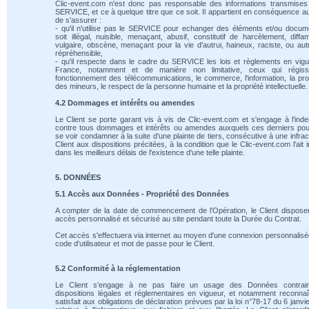
Clic-event.com n'est donc pas responsable des informations transmises
SERVICE, et ce à quelque titre que ce soit. Il appartient en conséquence au
de s'assurer :
- qu'il n'utilise pas le SERVICE pour echanger des éléments et/ou docum
soit illégal, nuisible, menaçant, abusif, constitutif de harcèlement, diffam
vulgaire, obscène, menaçant pour la vie d'autrui, haineux, raciste, ou au
répréhensible,
- qu'il respecte dans le cadre du SERVICE les lois et règlements en vig
France, notamment et de manière non limitative, ceux qui régiss
fonctionnement des télécommunications, le commerce, l'information, la pro
des mineurs, le respect de la personne humaine et la propriété intellectuelle.
4.2 Dommages et intérêts ou amendes
Le Client se porte garant vis à vis de Clic-event.com et s'engage à l'ind
contre tous dommages et intérêts ou amendes auxquels ces derniers pou
se voir condamner à la suite d'une plainte de tiers, consécutive à une infrac
Client aux dispositions précitées, à la condition que le Clic-event.com l'ait 
dans les meilleurs délais de l'existence d'une telle plainte.
5. DONNÉES
5.1 Accès aux Données - Propriété des Données
A compter de la date de commencement de l'Opération, le Client dispose
accès personnalisé et sécurisé au site pendant toute la Durée du Contrat.
Cet accès s'effectuera via internet au moyen d'une connexion personnalis
code d'utilisateur et mot de passe pour le Client.
5.2 Conformité à la réglementation
Le Client s'engage à ne pas faire un usage des Données contrai
dispositions légales et réglementaires en vigueur, et notamment reconnaî
satisfait aux obligations de déclaration prévues par la loi n°78-17 du 6 janvi