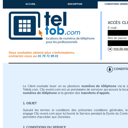
accueil
inscription
conditions génér
accès cl
E-mail :
Mot de passe:
mot de pas
Vous souhaitez obtenir plus s'informations,
contactez-nous au
01 70 71 99 01
CONDITI
Le Client souhaite louer un ou plusieurs
numéros de téléphone
via la s
Teltob.com. Clic-event.com est un prestataire de services qui assure la loca
numéros de téléphone
et la gestion des
transferts d'appels
.
1. OBJET
Suivant les termes et conditions des présentes conditions générales, le
engage Clic-event.com pour lui fournir le Service pendant la Durée du Contrat
permettre d'accéder aux Données.
2. CONDITIONS DU SERVICE