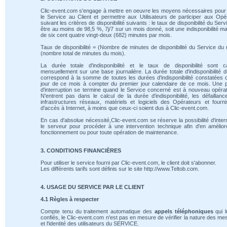
Clic-event.com s'engage à mettre en oeuvre les moyens nécessaires pour 
le Service au Client et permettre aux Utilisateurs de participer aux Opé
suivant les critères de disponibilité suivants : le taux de disponibilité du Serv
être au moins de 98,5 %, 7j/7 sur un mois donné, soit une indisponibilité m
de six cent quatre vingt-deux (682) minutes par mois.
Taux de disponibilité = (Nombre de minutes de disponibilité du Service du 
(nombre total de minutes du mois).
La durée totale d'indisponibilité et le taux de disponibilité sont ca
mensuellement sur une base journalière. La durée totale d'indisponibilité 
correspond à la somme de toutes les durées d'indisponibilité constatées
jour de ce mois à compter du premier jour calendaire de ce mois. Une 
d'interruption se termine quand le Service concerné est à nouveau opérat
N'entrent pas dans le calcul de la durée d'indisponibilité, les défaillan
infrastructures réseaux, matériels et logiciels des Opérateurs et fourn
d'accès à Internet, à moins que ceux-ci soient dus à Clic-event.com.
En cas d'absolue nécessité,Clic-event.com se réserve la possibilité d'inte
le serveur pour procéder à une intervention technique afin d'en amélio
fonctionnement ou pour toute opération de maintenance.
3. CONDITIONS FINANCIÈRES
Pour utiliser le service fourni par Clic-event.com, le client doit s'abonner.
Les différents tarifs sont définis sur le site http://www.Teltob.com.
4. USAGE DU SERVICE PAR LE CLIENT
4.1 Règles à respecter
Compte tenu du traitement automatique des
appels téléphoniques
qui l
confiés, le Clic-event.com n'est pas en mesure de vérifier la nature des m
et l'identité des utilisateurs du SERVICE.